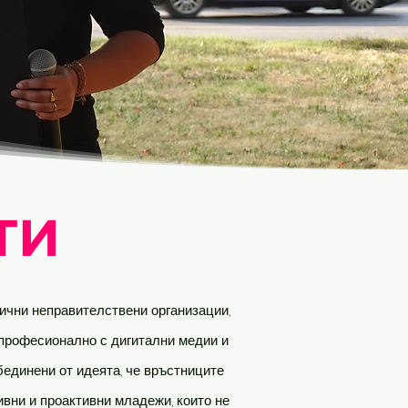
ТИ
злични неправителствени организации,
т професионално с дигитални медии и
бединени от идеята, че връстниците
ивни и проактивни младежи, които не