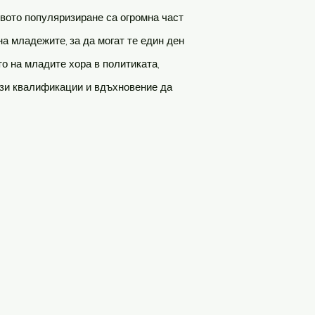
овото популяризиране са огромна част
на младежите, за да могат те един ден
о на младите хора в политиката,
ези квалификации и вдъхновение да