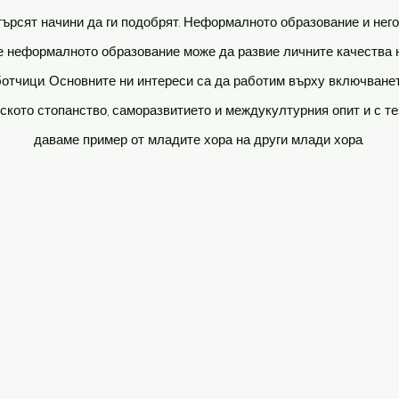
 търсят начини да ги подобрят. Неформалното образование и нег
 че неформалното образование може да развие личните качества 
отчици. Основните ни интереси са да работим върху включванет
ското стопанство, саморазвитието и междукултурния опит и с т
даваме пример от младите хора на други млади хора.