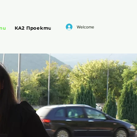
Welcome
ти
КА2 Проекти
Европейски Корпус на Сол