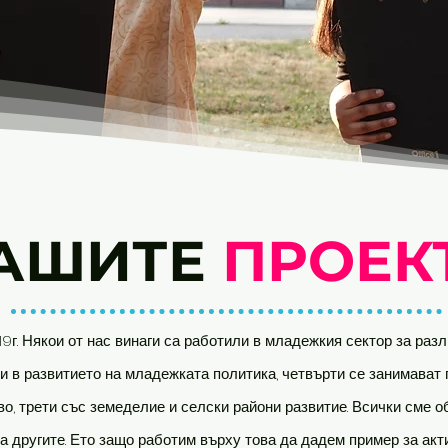
АШИТЕ
ПРОЕК
019г. Някои от нас винаги са работили в младежкия сектор за ра
ети в развитието на младежката политика, четвърти се занимава
во, трети със земеделие и селски райони развитие. Всички сме о
а другите. Ето защо работим върху това да дадем пример за акт