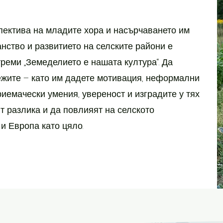
пектива на младите хора и насърчаването им
анство и развитието на селските райони е
треми „Земеделието е нашата култура“. Да
ежите – като им дадете мотивация, неформални
риемачески умения, увереност и изградите у тях
ят разлика и да повлияят на селското
и Европа като цяло.