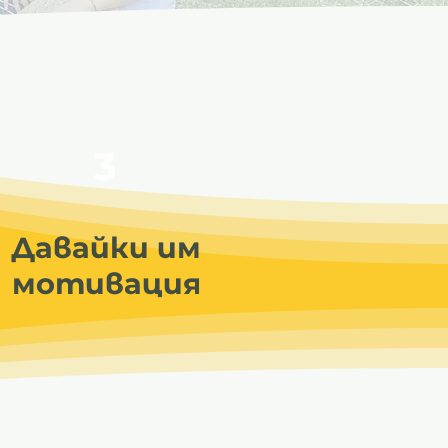
3
Давайки им
мотивация