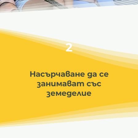
2
Насърчаване да се
занимават със
земеделие